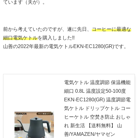
ています（夫が）。
前から考えていたのですが、遂に先日、
コーヒーに最適な
細口電気ケトル
を購入しました!!
山善の2022年最新の電気ケトル
EKN-EC1280(GR)です。
電気ケトル 温度調節 保温機能
細口 0.8L 温度設定50-100度
EKN-EC1280(GR) 温度調節電
気ケトル ドリップケトル コー
ヒーケトル 空焚き防止 おしゃ
れ 新生活 【送料無料】 山
善/YAMAZEN/ヤマゼン