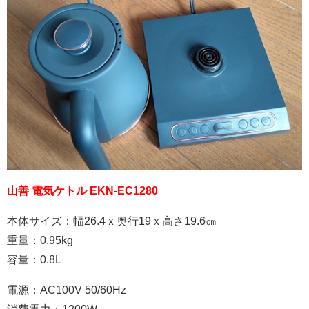
山善 電気ケトル EKN-EC1280
本体サイズ：幅26.4ｘ奥行19ｘ高さ19.6㎝
重量：0.95kg
容量：0.8L
電源：AC100V 50/60Hz