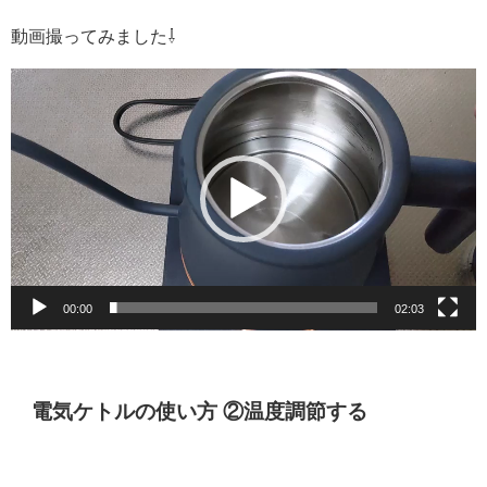
動画撮ってみました⇩
動
画
プ
レ
ー
ヤ
ー
00:00
02:03
電気ケトルの使い方 ②温度調節する